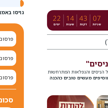
גויסו באמ
22
14
43
07
שניות
דקות
שעות
ימים
פרסום ל 50
)
פרסום ל 00
יסים"
 הניסים והנפלאות המתרחשות
פרסום ל 000
וסיפים מעשים טובים כהכנה
כדי להגיע עם הבשורה לכל
סכום
רץ.