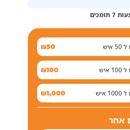
צעות
7
תומכים
₪
 איש
50
₪
1 איש
100
₪
1 איש
1,000
 אחר