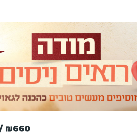
₪
/
660